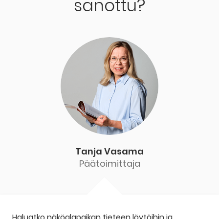
sanottu?
Tanja Vasama
Päätoimittaja
Haluatko näköalapaikan tieteen löytöihin ja