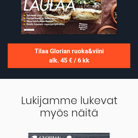
Tilaa Glorian ruoka&viini
alk. 45 € / 6 kk
Lukijamme lukevat
myös näitä