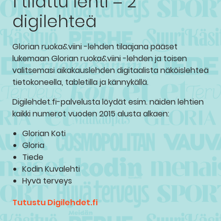
1 tilattu lehti = 2
digilehteä
Glorian ruoka&viini -lehden tilaajana pääset
lukemaan Glorian ruoka&viini -lehden ja toisen
valitsemasi aikakauslehden digitaalista näköislehteä
tietokoneella, tabletilla ja kännykällä.
Digilehdet.fi-palvelusta löydät esim. näiden lehtien
kaikki numerot vuoden 2015 alusta alkaen:
Glorian Koti
Gloria
Tiede
Kodin Kuvalehti
Hyvä terveys
Tutustu Digilehdet.fi