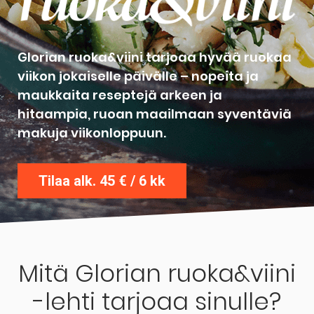
Glorian ruoka&viini tarjoaa hyvää ruokaa
viikon jokaiselle päivälle – nopeita ja
maukkaita reseptejä arkeen ja
hitaampia, ruoan maailmaan syventäviä
makuja viikonloppuun.
Tilaa alk. 45 € / 6 kk
Mitä Glorian ruoka&viini
-lehti tarjoaa sinulle?