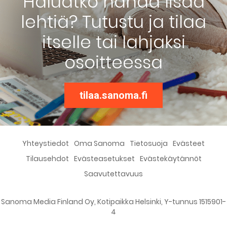
Haluatko nähdä lisää
lehtiä? Tutustu ja tilaa
itselle tai lahjaksi
osoitteessa
tilaa.sanoma.fi
Yhteystiedot
Oma Sanoma
Tietosuoja
Evästeet
Tilausehdot
Evästeasetukset
Evästekäytännöt
Saavutettavuus
Sanoma Media Finland Oy, Kotipaikka Helsinki, Y-tunnus 1515901-
4