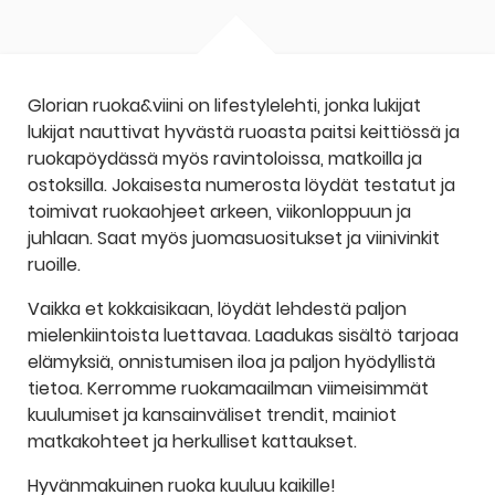
Glorian ruoka&viini on lifestylelehti, jonka lukijat
lukijat nauttivat hyvästä ruoasta paitsi keittiössä ja
ruokapöydässä myös ravintoloissa, matkoilla ja
ostoksilla. Jokaisesta numerosta löydät testatut ja
toimivat ruokaohjeet arkeen, viikonloppuun ja
juhlaan. Saat myös juomasuositukset ja viinivinkit
ruoille.
Vaikka et kokkaisikaan, löydät lehdestä paljon
mielenkiintoista luettavaa. Laadukas sisältö tarjoaa
elämyksiä, onnistumisen iloa ja paljon hyödyllistä
tietoa. Kerromme ruokamaailman viimeisimmät
kuulumiset ja kansainväliset trendit, mainiot
matkakohteet ja herkulliset kattaukset.
Hyvänmakuinen ruoka kuuluu kaikille!