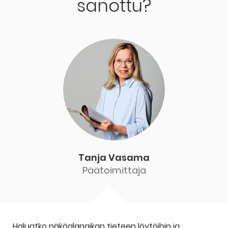
sanottu?
Tanja Vasama
Päätoimittaja
Haluatko näköalapaikan tieteen löytöihin ja