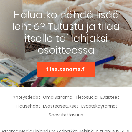
Haluatko nähdä lisää
lehtiä? Tutustu ja tilaa
itselle tai lahjaksi
osoitteessa
tilaa.sanoma.fi
Yhteystiedot
Oma Sanoma
Tietosuoja
Evästeet
Tilausehdot
Evästeasetukset
Evästekäytännöt
Saavutettavuus
Sanoma Media Finland Oy, Kotipaikka Helsinki, Y-tunnus 1515901-