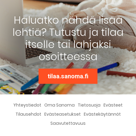
Haluatko nähdä lisää
lehtiä? Tutustu ja tilaa
itselle tai lahjaksi
osoitteessa
tilaa.sanoma.fi
Yhteystiedot
Oma Sanoma
Tietosuoja
Evästeet
Tilausehdot
Evästeasetukset
Evästekäytännöt
Saavutettavuus