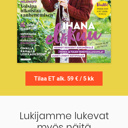
Tilaa ET alk. 59 € / 5 kk
Lukijamme lukevat
myös näitä