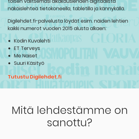
toisen valitsemasi aikakauslehden digitaalista
näköislehteä tietokoneella, tabletilla ja kännykällä.
Digilehdet.fi-palvelusta löydät esim. näiden lehtien
kaikki numerot vuoden 2015 alusta alkaen:
Kodin Kuvalehti
ET Terveys
Me Naiset
Suuri Käsityö
Tutustu Digilehdet.fi
Mitä lehdestämme on
sanottu?