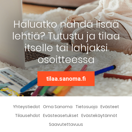
Haluatko nähdä lisää
lehtiä? Tutustu ja tilaa
itselle tai lahjaksi
osoitteessa
tilaa.sanoma.fi
Yhteystiedot
Oma Sanoma
Tietosuoja
Evästeet
Tilausehdot
Evästeasetukset
Evästekäytännöt
Saavutettavuus