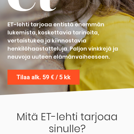
ET-lehti tarjoaa entistä enemmän
lukemista, koskettavia tarinoita,
vertaistukea ja kiinnostavia
henkilöhaastatteluja. Paljon vinkkejä ja
neuvoja uuteen elämänvaiheeseen.
Tilaa alk. 59 € / 5 kk
Mitä ET-lehti tarjoaa
sinulle?