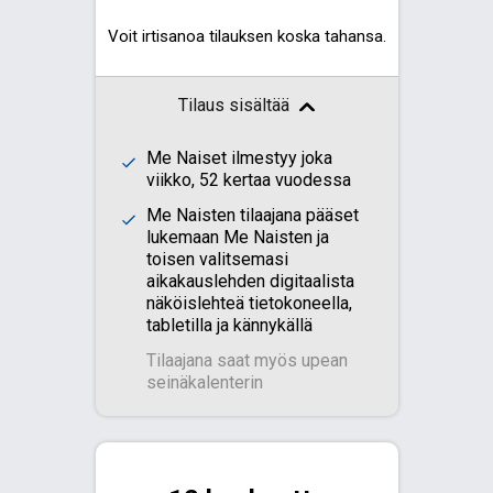
Voit irtisanoa tilauksen koska tahansa.
Tilaus sisältää
Me Naiset ilmestyy joka
viikko, 52 kertaa vuodessa
Me Naisten tilaajana pääset
lukemaan Me Naisten ja
toisen valitsemasi
aikakauslehden digitaalista
näköislehteä tietokoneella,
tabletilla ja kännykällä
Tilaajana saat myös upean
seinäkalenterin​