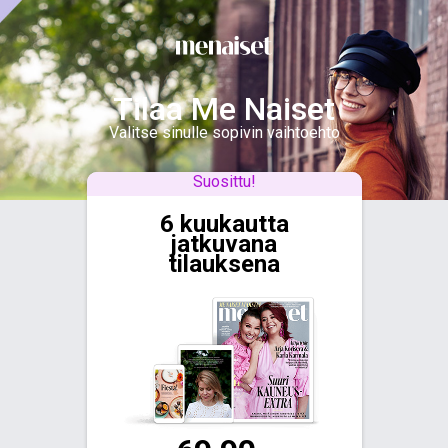
Tilaa Me Naiset
Valitse sinulle sopivin vaihtoehto
Suosittu!
6 kuukautta
jatkuvana
tilauksena