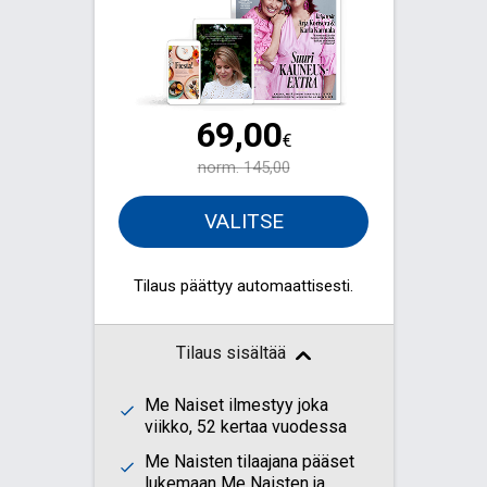
69,00
€
norm.
145,00
VALITSE
Tilaus päättyy automaattisesti.
Tilaus sisältää
Me Naiset ilmestyy joka
viikko, 52 kertaa vuodessa
Me Naisten tilaajana pääset
lukemaan Me Naisten ja