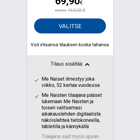
69,90
€
norm.
165,00 €
VALITSE
Voit irtisanoa tilauksen koska tahansa.
Tilaus sisältää
Me Naiset ilmestyy joka
viikko, 52 kertaa vuodessa
Me Naisten tilaajana pääset
lukemaan Me Naisten ja
toisen valitsemasi
aikakauslehden digitaalista
näköislehteä tietokoneella,
tabletilla ja kännykällä
Tilaajana saat myös upean