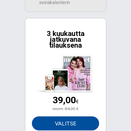
seinäkalenterin​
3 kuukautta
jatkuvana
tilauksena
39,00
€
norm.
84,00 €
VALITSE