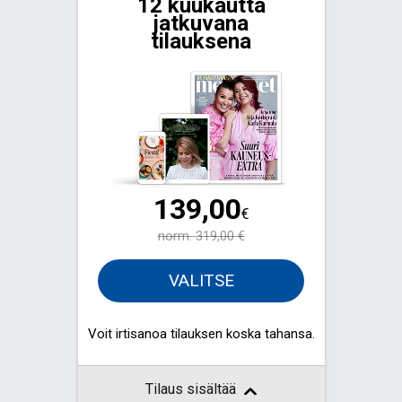
12 kuukautta
jatkuvana
tilauksena
139,00
€
norm.
319,00 €
VALITSE
Voit irtisanoa tilauksen koska tahansa.
Tilaus sisältää