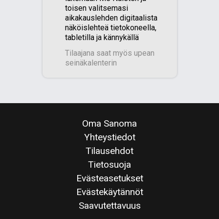
toisen valitsemasi
aikakauslehden digitaalista
näköislehteä tietokoneella,
tabletilla ja kännykällä
Tilaajana saat myös upean
seinäkalenterin​
Oma Sanoma
Yhteystiedot
Tilausehdot
Tietosuoja
Evästeasetukset
Evästekäytännöt
Saavutettavuus