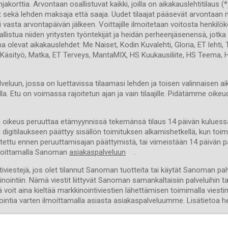
akorttia. Arvontaan osallistuvat kaikki, joilla on aikakauslehtitilaus
t sekä lehden maksaja että saaja. Uudet tilaajat pääsevät arvontaan 
i vasta arvontapäivän jälkeen. Voittajille ilmoitetaan voitosta henkilö
allistua niiden yritysten työntekijät ja heidän perheenjäsenensä, jotk
a olevat aikakauslehdet: Me Naiset, Kodin Kuvalehti, Gloria, ET lehti,
ri Käsityö, Matka, ET Terveys, MantaMIX, HS Kuukausiliite, HS Teema, HS
lveluun, jossa on luettavissa tilaamasi lehden ja toisen valinnaisen a
lla. Etu on voimassa rajoitetun ajan ja vain tilaajille. Pidätämme oike
lla oikeus peruuttaa etämyynnissä tekemänsä tilaus 14 päivän kulues
digitilaukseen päättyy sisällön toimituksen alkamishetkellä, kun to
ettu ennen peruuttamisajan päättymistä, tai viimeistään 14 päivän pä
 soittamalla Sanoman
asiakaspalveluun
.
viestejä, jos olet tilannut Sanoman tuotteita tai käytät Sanoman palve
tiin. Nämä viestit liittyvät Sanoman samankaltaisiin palveluihin tai tu
voit aina kieltää markkinointiviestien lähettämisen toimimalla viest
ointia varten ilmoittamalla asiasta asiakaspalveluumme. Lisätietoa hen