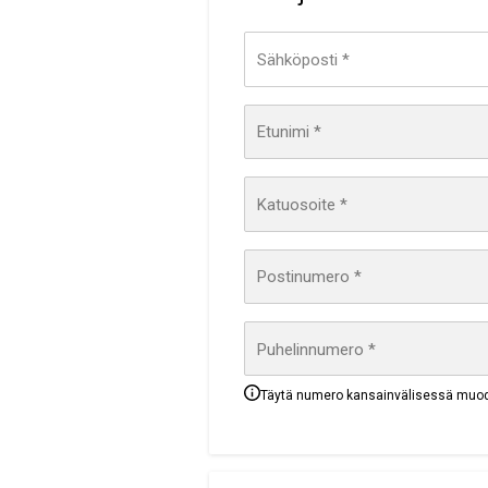
Sähköposti *
Etunimi *
Katuosoite *
Postinumero *
Puhelinnumero *
Täytä numero kansainvälisessä muo