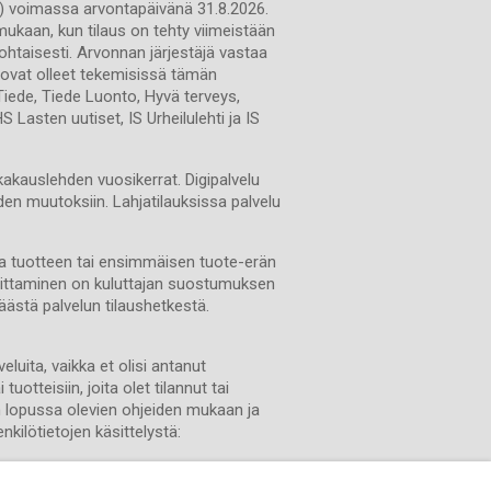
 (*) voimassa arvontapäivänä 31.8.2026.
mukaan, kun tilaus on tehty viimeistään
kohtaisesti. Arvonnan järjestäjä vastaa
a ovat olleet tekemisissä tämän
 Tiede, Tiede Luonto, Hyvä terveys,
 Lasten uutiset, IS Urheilulehti ja IS
ikakauslehden vuosikerrat. Digipalvelu
uden muutoksiin. Lahjatilauksissa palvelu
sa tuotteen tai ensimmäisen tuote-erän
imittaminen on kuluttajan suostumuksen
ästä palvelun tilaushetkestä.
luita, vaikka et olisi antanut
otteisiin, joita olet tilannut tai
in lopussa olevien ohjeiden mukaan ja
kilötietojen käsittelystä: