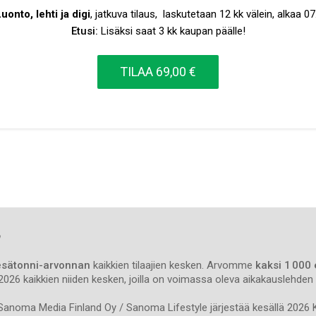
uonto, lehti ja digi
,
jatkuva
tilaus,
laskutetaan
12 kk välein
,
alkaa
07
Etusi:
Lisäksi saat 3 kk kaupan päälle!
TILAA
69,00 €
sätonni-arvonnan
kaikkien tilaajien kesken. Arvomme
kaksi 1 000
.2026 kaikkien niiden kesken, joilla on voimassa oleva aikakauslehden 
anoma Media Finland Oy / Sanoma Lifestyle järjestää kesällä 2026 