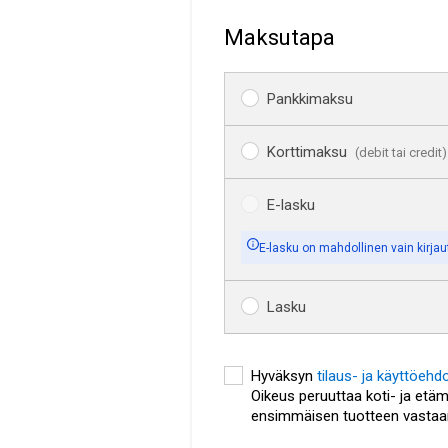
maksutapa
Pankkimaksu
Korttimaksu
(debit tai credit)
E-lasku
E-lasku
on
mahdollinen
vain
kirjau
Lasku
Hyväksyn
tilaus- ja käyttöehd
Oikeus peruuttaa koti- ja etäm
ensimmäisen tuotteen vastaa