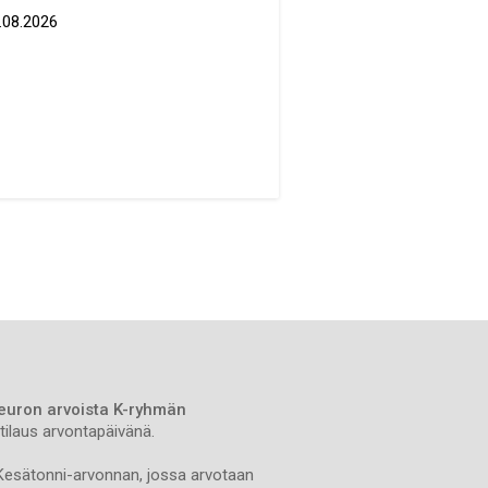
.08.2026
 euron arvoista K-ryhmän
tilaus arvontapäivänä.
Kesätonni-arvonnan, jossa arvotaan