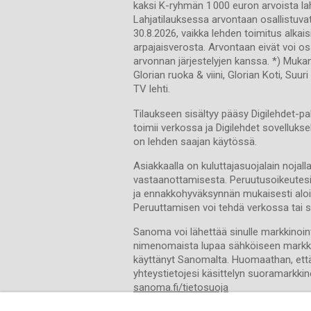
kaksi K-ryhmän 1 000 euron arvoista lahj
Lahjatilauksessa arvontaan osallistuva
30.8.2026, vaikka lehden toimitus alkais
arpajaisverosta. Arvontaan eivät voi os
arvonnan järjestelyjen kanssa. *) Mukan
Glorian ruoka & viini, Glorian Koti, Suu
TV lehti.
Tilaukseen sisältyy pääsy Digilehdet-pa
toimii verkossa ja Digilehdet sovellukse
on lehden saajan käytössä.
Asiakkaalla on kuluttajasuojalain noja
vastaanottamisesta. Peruutusoikeutesi 
ja ennakkohyväksynnän mukaisesti aloit
Peruuttamisen voi tehdä verkossa tai
Sanoma voi lähettää sinulle markkinointi
nimenomaista lupaa sähköiseen markkinoin
käyttänyt Sanomalta. Huomaathan, että 
yhteystietojesi käsittelyn suoramarkkin
sanoma.fi/tietosuoja