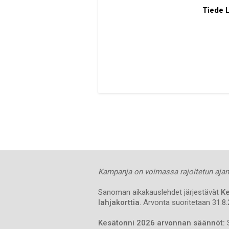
Tiede L
Kampanja on voimassa rajoitetun ajan
Sanoman aikakauslehdet järjestävät
Ke
lahjakorttia
. Arvonta suoritetaan 31.8
Kesätonni 2026 arvonnan säännöt:
S