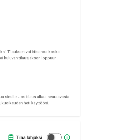
ksi. Tilauksen voi irtisanoa koska
tai kuluvan tilausjakson loppuun.
uu sinulle. Jos tilaus alkaa seuraavasta
ukuoikeuden heti käyttöösi.
Tilaa lahjaksi