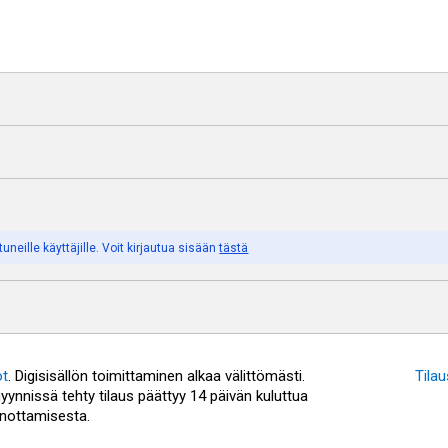
tuneille
käyttäjille.
Voit
kirjautua
sisään
tästä
ot
.
Digisisällön toimittaminen alkaa välittömästi.
Tila
yynnissä tehty tilaus päättyy 14 päivän kuluttua
nottamisesta.