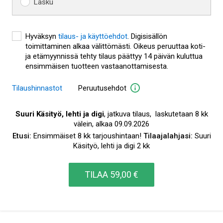
Lasku
Hyväksyn
tilaus- ja käyttöehdot
.
Digisisällön
toimittaminen alkaa välittömästi. Oikeus peruuttaa koti-
ja etämyynnissä tehty tilaus päättyy 14 päivän kuluttua
ensimmäisen tuotteen vastaanottamisesta.
Tilaushinnastot
Peruutusehdot
Suuri Käsityö, lehti ja digi
,
jatkuva
tilaus,
laskutetaan
8 kk
välein
,
alkaa
09.09.2026
Etusi:
Ensimmäiset 8 kk tarjoushintaan!
Tilaajalahjasi:
Suuri
Käsityö, lehti ja digi 2 kk
TILAA
59,00 €