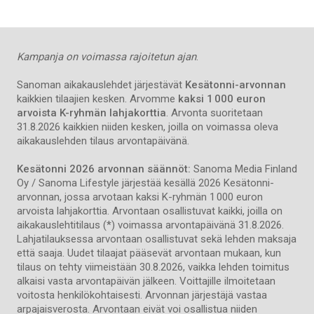
Kampanja on voimassa rajoitetun ajan
.
Sanoman aikakauslehdet järjestävät
Kesätonni-arvonnan
kaikkien tilaajien kesken. Arvomme
kaksi 1 000 euron
arvoista K-ryhmän lahjakorttia
. Arvonta suoritetaan
31.8.2026 kaikkien niiden kesken, joilla on voimassa oleva
aikakauslehden tilaus arvontapäivänä.
Kesätonni 2026 arvonnan säännöt:
Sanoma Media Finland
Oy / Sanoma Lifestyle järjestää kesällä 2026 Kesätonni-
arvonnan, jossa arvotaan kaksi K-ryhmän 1 000 euron
arvoista lahjakorttia. Arvontaan osallistuvat kaikki, joilla on
aikakauslehtitilaus (*) voimassa arvontapäivänä 31.8.2026.
Lahjatilauksessa arvontaan osallistuvat sekä lehden maksaja
että saaja. Uudet tilaajat pääsevät arvontaan mukaan, kun
tilaus on tehty viimeistään 30.8.2026, vaikka lehden toimitus
alkaisi vasta arvontapäivän jälkeen. Voittajille ilmoitetaan
voitosta henkilökohtaisesti. Arvonnan järjestäjä vastaa
arpajaisverosta. Arvontaan eivät voi osallistua niiden