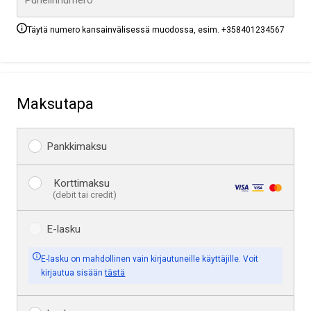
Puhelinnumero *
Täytä numero kansainvälisessä muodossa, esim. +358401234567
maksutapa
Pankkimaksu
Korttimaksu
(debit tai credit)
E-lasku
E-lasku
on
mahdollinen
vain
kirjautuneille
käyttäjille.
Voit
kirjautua
sisään
tästä