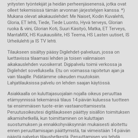
yritysten työntekijät ja heidän perheenjäsenensä, jotka ovat
olleet tekemisissä tämän arvonnan järjestelyjen kanssa. *)
Mukana olevat aikakauslehdet: Me Naiset, Kodin Kuvalehti,
Gloria, ET lehti, Tiede, Tiede Luonto, Hyvä terveys, Glorian
ruoka & viini, Glorian Koti, Suuri Käsityö, Matka, ET Terveys,
MantaMIX, HS Kuukausiliite, HS Teema, HS Lasten uutiset, IS
Urheilulehti ja IS TV lehti.
Tilaukseen sisältyy pääsy Digilehdet-palveluun, jossa on
luettavissa tilaamasi lehden ja toisen valinnaisen
aikakauslehden vuosikerrat. Digipalvelu toimii verkossa ja
Digilehdet sovelluksella. Etu on voimassa rajoitetun ajan ja
vain tilaajille. Pidätämme oikeuden muutoksiin.
Lahjatilauksissa palvelu on lehden saajan käytössä.
Asiakkaalla on kuluttajasuojalain nojalla oikeus peruuttaa
etämyynnissä tekemänsä tilaus 14 päivän kuluessa tuotteen
tai ensimmäisen tuote-erän vastaanottamisesta.
Peruutusoikeutesi digitilaukseen päättyy sisällön toimituksen
alkamishetkellä, kun toimittaminen on kuluttajan
suostumuksen ja ennakkohyväksynnän mukaisesti aloitettu
ennen peruuttamisajan päättymistä, tai viimeistään 14 päivän
päästä palvelun tilaushetkestä. Peruuttamisen voi tehdä