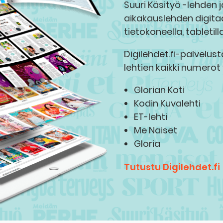
Suuri Käsityö -lehden 
aikakauslehden digita
tietokoneella, tabletill
Digilehdet.fi-palvelus
lehtien kaikki numerot
Glorian Koti
Kodin Kuvalehti
ET-lehti
Me Naiset
Gloria
Tutustu Digilehdet.fi