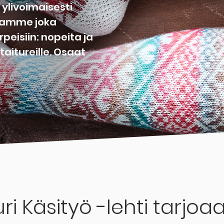
ylivoimaisesti
joamme joka
peisiin: nopeita ja
a taitureille. Osaat
ri Käsityö -lehti tarjoaa