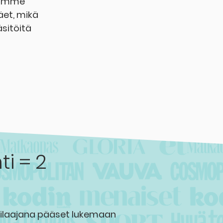
ätämme
äet, mikä
äsitöitä
a
hti = 2
 tilaajana pääset lukemaan