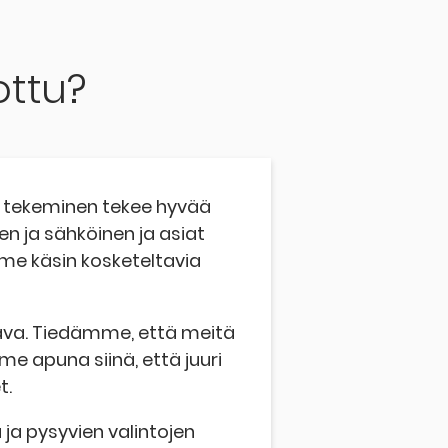
ttu?
llä tekeminen tekee hyvää
en ja sähköinen ja asiat
e käsin kosketeltavia
va. Tiedämme, että meitä
e apuna siinä, että juuri
t.
a pysyvien valintojen