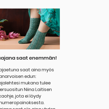
laajana saat enemmän!
aajaetuna saat aina myös
anarvoisen edun:
aajalehtesi mukana tulee
ersuositun Niina Laitisen
aohje, jota ei löydy
onumeropainoksesta.