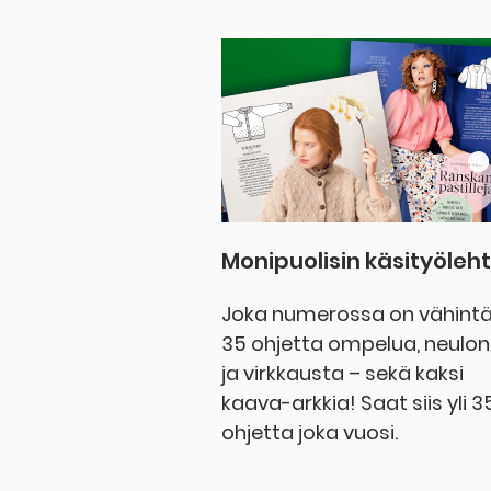
Monipuolisin käsityöleht
Joka numerossa on vähint
35 ohjetta ompelua, neulo
ja virkkausta – sekä kaksi
kaava-arkkia! Saat siis yli 3
ohjetta joka vuosi.