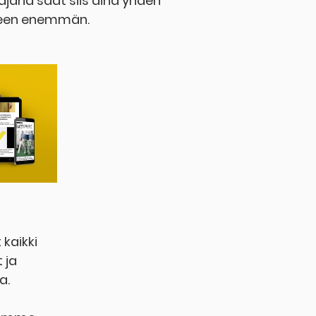
aajana saat siis aina yhden
een enemmän.
kaikki
 ja
a.