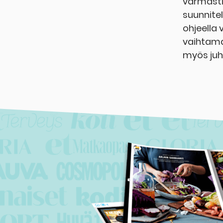
varmasti
suunnitel
ohjeella 
vaihtama
myös juh