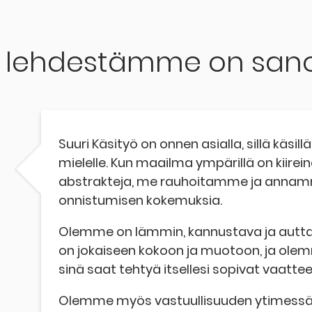
ä lehdestämme on sano
Suuri Käsityö on onnen asialla, sillä käsi
mielelle. Kun maailma ympärillä on kiirein
abstrakteja, me rauhoitamme ja annamm
onnistumisen kokemuksia.
Olemme on lämmin, kannustava ja autta
on jokaiseen kokoon ja muotoon, ja olemm
sinä saat tehtyä itsellesi sopivat vaattee
Olemme myös vastuullisuuden ytimessä j