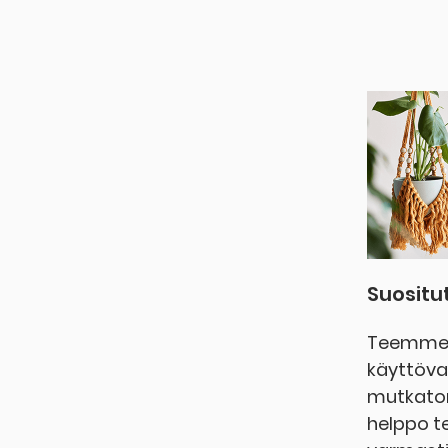
Suositu
Teemme i
käyttövaa
mutkato
helppo te