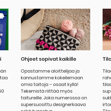
i
Ohjeet sopivat kaikille
Ti
ään
Opastamme aloittelijaa ja
Til
ntaa
kannustamme kokeilemaan
rah
omia taitoja – osaat kyllä!
til
50
Tekemistä riittää myös
sup
taitureille. Joka numerossa on
sukk
supersuosittu designerkaava
irt