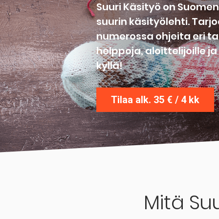
Suuri Käsityö on Suomen 
suurin käsityölehti. Tar
numerossa ohjeita eri tar
helppoja, aloittelijoille j
kyllä!
Tilaa alk. 35 € / 4 kk
Mitä Suu