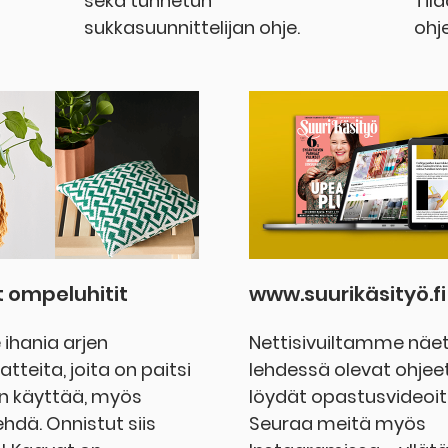
sekä tunnetun
Til
sukkasuunnittelijan ohje.
ohj
t ompeluhitit
www.suurikäsityö.fi
hania arjen
Nettisivuiltamme näet 
tteita, joita on paitsi
lehdessä olevat ohjeet
n käyttää, myös
löydät opastusvideoit
hdä. Onnistut siis
Seuraa meitä myös