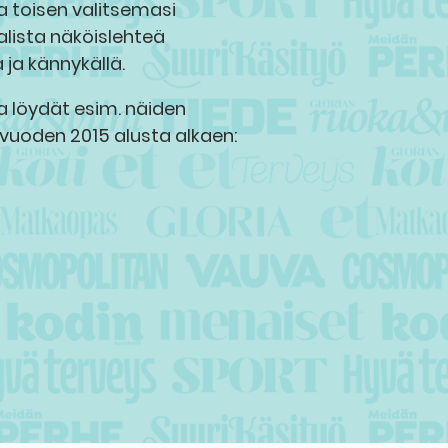
ja toisen valitsemasi
alista näköislehteä
a ja kännykällä.
ta löydät esim. näiden
 vuoden 2015 alusta alkaen: