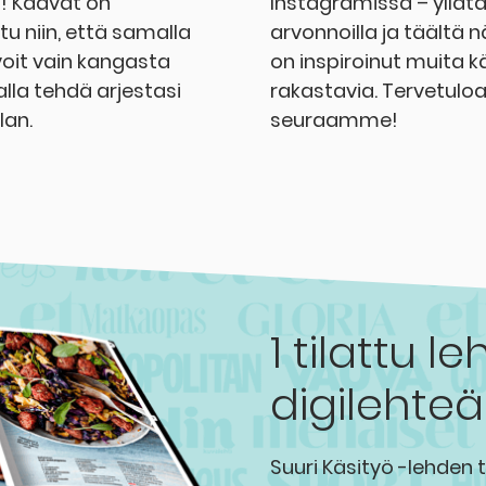
! Kaavat on
Instagramissa – yll
tu niin, että samalla
arvonnoilla ja täältä n
voit vain kangasta
on inspiroinut muita k
lla tehdä arjestasi
rakastavia. Tervetulo
lan.
seuraamme!
1 tilattu le
digilehteä
Suuri Käsityö -lehden