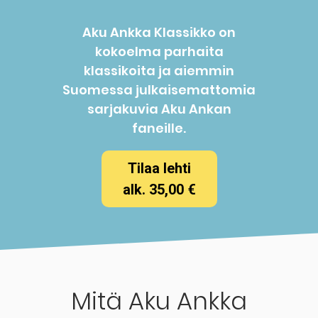
Aku Ankka Klassikko on
kokoelma parhaita
klassikoita ja aiemmin
Suomessa julkaisemattomia
sarjakuvia Aku Ankan
faneille.
Tilaa lehti
alk. 35,00 €
Mitä Aku Ankka