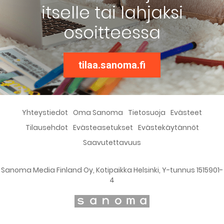
itselle tai lahjaksi
osoitteessa
tilaa.sanoma.fi
Yhteystiedot
Oma Sanoma
Tietosuoja
Evästeet
Tilausehdot
Evästeasetukset
Evästekäytännöt
Saavutettavuus
Sanoma Media Finland Oy, Kotipaikka Helsinki, Y-tunnus 1515901-
4