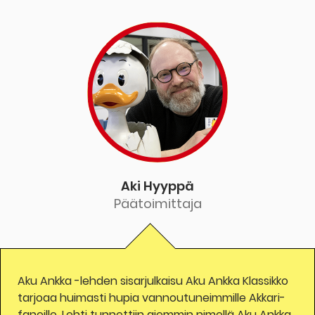
Aki Hyyppä
Päätoimittaja
Aku Ankka -lehden sisarjulkaisu Aku Ankka Klassikko
tarjoaa huimasti hupia vannoutuneimmille Akkari-
faneille. Lehti tunnettiin aiemmin nimellä Aku Ankka