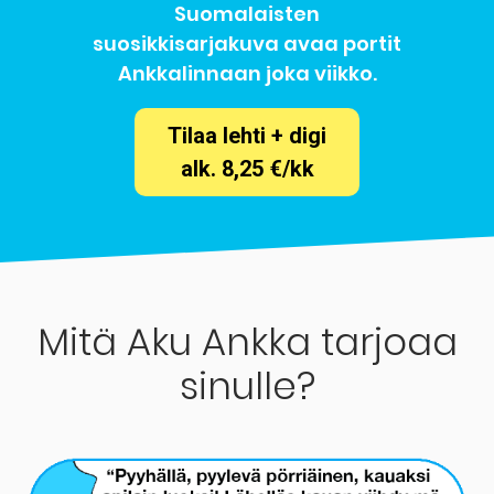
Suomalaisten
suosikkisarjakuva avaa portit
Ankkalinnaan joka viikko.
Tilaa lehti + digi
alk. 8,25 €/kk
Mitä Aku Ankka tarjoaa
sinulle?