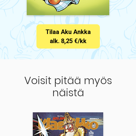
Tilaa Aku Ankka
alk. 8,25 €/kk
Voisit pitää myös
näistä