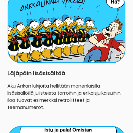
Läjäpäin lisäsisältöä
Aku Ankan lukijoita hellitään monenlaisilla
lisäsisällöillä julisteista tarroihin ja erikoisjulkaisuihin.
Iloa tuovat esimerkiksi retroliitteet ja
teemanumerot.