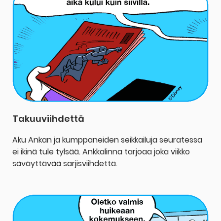
Takuuviihdettä
Aku Ankan ja kumppaneiden seikkailuja seuratessa
ei ikinä tule tylsää. Ankkalinna tarjoaa joka viikko
säväyttävää sarjisviihdettä.