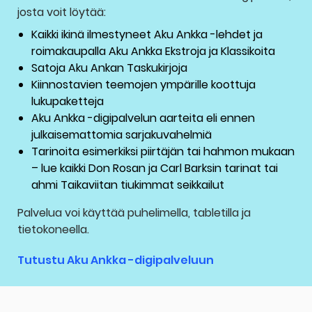
josta voit löytää:
Kaikki ikinä ilmestyneet Aku Ankka -lehdet ja
roimakaupalla Aku Ankka Ekstroja ja Klassikoita
Satoja Aku Ankan Taskukirjoja
Kiinnostavien teemojen ympärille koottuja
lukupaketteja
Aku Ankka -digipalvelun aarteita eli ennen
julkaisemattomia sarjakuvahelmiä
Tarinoita esimerkiksi piirtäjän tai hahmon mukaan
– lue kaikki Don Rosan ja Carl Barksin tarinat tai
ahmi Taikaviitan tiukimmat seikkailut
Palvelua voi käyttää puhelimella, tabletilla ja
tietokoneella.
Tutustu Aku Ankka -digipalveluun