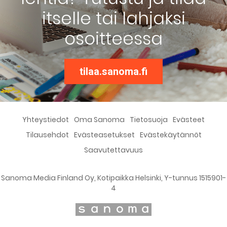
itselle tai lahjaksi
osoitteessa
tilaa.sanoma.fi
Yhteystiedot
Oma Sanoma
Tietosuoja
Evästeet
Tilausehdot
Evästeasetukset
Evästekäytännöt
Saavutettavuus
Sanoma Media Finland Oy, Kotipaikka Helsinki, Y-tunnus 1515901-
4