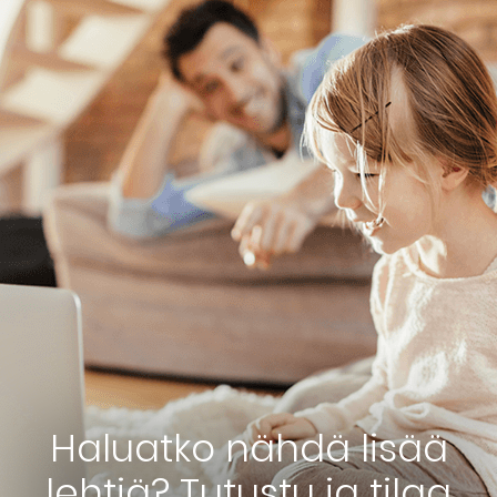
Haluatko nähdä lisää
lehtiä? Tutustu ja tilaa